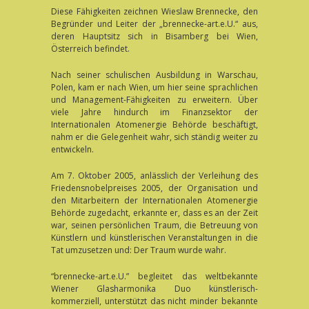
Diese Fähigkeiten zeichnen Wieslaw Brennecke, den
Begründer und Leiter der „brennecke-art.e.U.“ aus,
deren Hauptsitz sich in Bisamberg bei Wien,
Österreich befindet.
Nach seiner schulischen Ausbildung in Warschau,
Polen, kam er nach Wien, um hier seine sprachlichen
und Management-Fähigkeiten zu erweitern. Über
viele Jahre hindurch im Finanzsektor der
Internationalen Atomenergie Behörde beschäftigt,
nahm er die Gelegenheit wahr, sich ständig weiter zu
entwickeln.
Am 7. Oktober 2005, anlässlich der Verleihung des
Friedensnobelpreises 2005, der Organisation und
den Mitarbeitern der Internationalen Atomenergie
Behörde zugedacht, erkannte er, dass es an der Zeit
war, seinen persönlichen Traum, die Betreuung von
Künstlern und künstlerischen Veranstaltungen in die
Tat umzusetzen und: Der Traum wurde wahr.
“brennecke-art.e.U.” begleitet das weltbekannte
Wiener Glasharmonika Duo künstlerisch-
kommerziell, unterstützt das nicht minder bekannte